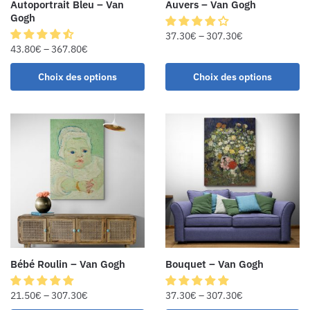
Autoportrait Bleu – Van
Auvers – Van Gogh
Gogh
37.30
€
–
307.30
€
43.80
€
–
367.80
€
Choix des options
Choix des options
Bébé Roulin – Van Gogh
Bouquet – Van Gogh
21.50
€
–
307.30
€
37.30
€
–
307.30
€