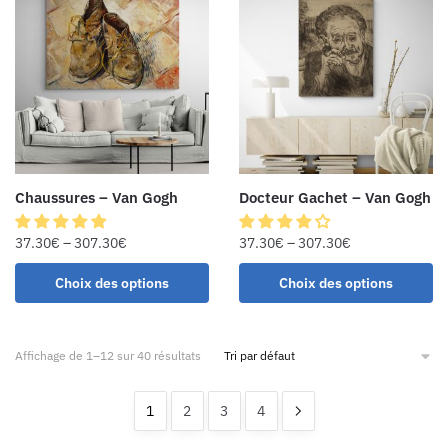
Chaussures – Van Gogh
Docteur Gachet – Van Gogh
37.30
€
–
307.30
€
37.30
€
–
307.30
€
Choix des options
Choix des options
Affichage de 1–12 sur 40 résultats
1
2
3
4