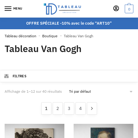
MENU
0
OFFRE SPÉCIALE -10% avec le code “ART10”
Tableau décoration
»
Boutique
»
Tableau Van Gogh
Tableau Van Gogh
FILTRES
Affichage de 1–12 sur 40 résultats
1
2
3
4