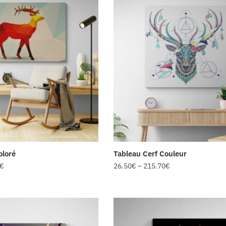
oloré
Tableau Cerf Couleur
€
26.50
€
–
215.70
€