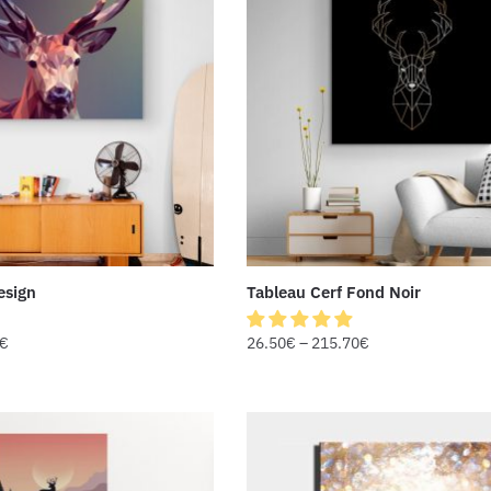
esign
Tableau Cerf Fond Noir
€
26.50
€
–
215.70
€