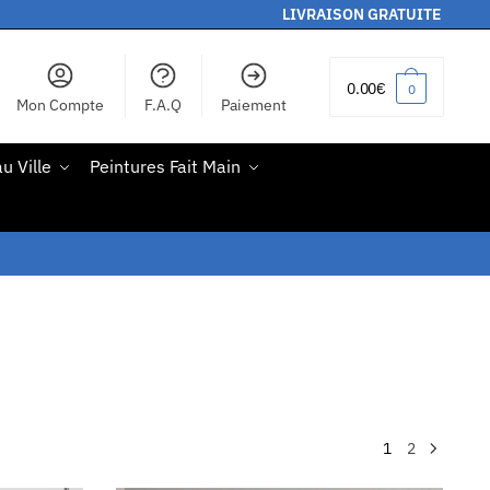
LIVRAISON GRATUITE
0.00
€
0
Mon Compte
F.A.Q
Paiement
u Ville
Peintures Fait Main
1
2