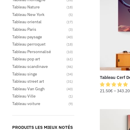
Tableau Nature
(18)
Tableau New York
(5)
Tableau oriental
(17)
Tableau Paris
(3)
Tableau paysage
(40)
Tableau perroquet
(18)
Tableau Personnalisé
(10)
Tableau pop art
(61)
Tableau scandinave
(46)
Tableau singe
(34)
Tableau Cerf D
Tableau street art
(31)
Tableau Van Gogh
(40)
21.50
€
–
343.20
Tableau Ville
(1)
Tableau voiture
(9)
PRODUITS LES MIEUX NOTÉS