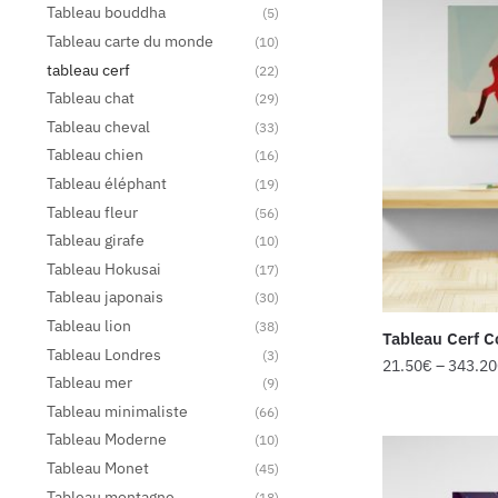
Tableau bouddha
(5)
Tableau carte du monde
(10)
tableau cerf
(22)
Tableau chat
(29)
Tableau cheval
(33)
Tableau chien
(16)
Tableau éléphant
(19)
Tableau fleur
(56)
Tableau girafe
(10)
Tableau Hokusai
(17)
Tableau japonais
(30)
Tableau lion
(38)
Tableau Cerf C
Tableau Londres
(3)
21.50
€
–
343.20
Tableau mer
(9)
Tableau minimaliste
(66)
Tableau Moderne
(10)
Tableau Monet
(45)
Tableau montagne
(18)