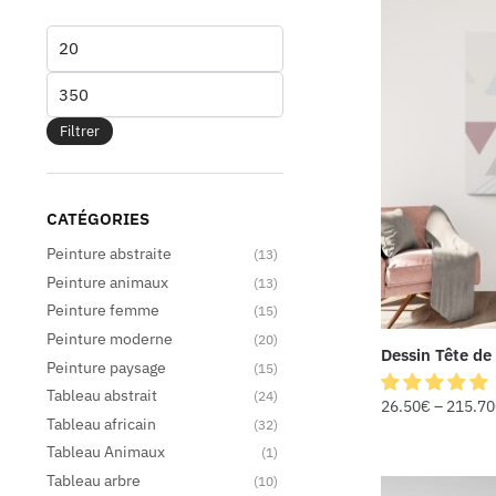
Filtrer
CATÉGORIES
Peinture abstraite
(13)
Peinture animaux
(13)
Peinture femme
(15)
Peinture moderne
(20)
Dessin Tête de
Peinture paysage
(15)
Tableau abstrait
(24)
26.50
€
–
215.70
Tableau africain
(32)
Tableau Animaux
(1)
Tableau arbre
(10)