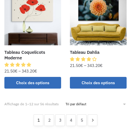
Tableau Coquelicots
Tableau Dahlia
Moderne
21.50
€
–
343.20
€
21.50
€
–
343.20
€
Choix des options
Choix des options
Affichage de 1–12 sur 56 résultats
1
2
3
4
5