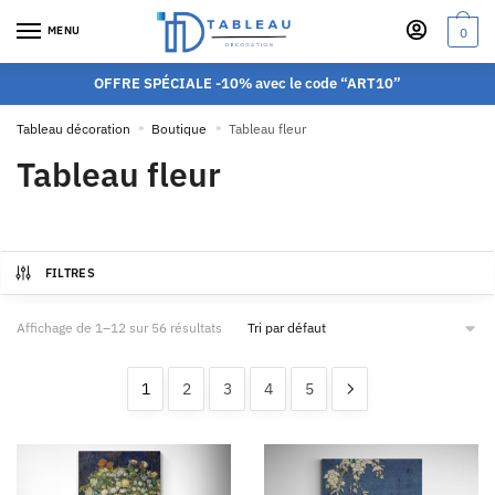
MENU
0
OFFRE SPÉCIALE -10% avec le code “ART10”
Tableau décoration
»
Boutique
»
Tableau fleur
Tableau fleur
FILTRES
Affichage de 1–12 sur 56 résultats
1
2
3
4
5