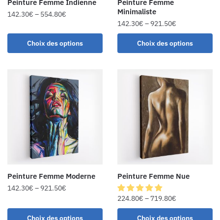
Peinture Femme Indienne
Peinture Femme
Minimaliste
142.30
€
–
554.80
€
142.30
€
–
921.50
€
Choix des options
Choix des options
Peinture Femme Moderne
Peinture Femme Nue
142.30
€
–
921.50
€
224.80
€
–
719.80
€
Choix des options
Choix des options