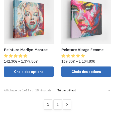
Peinture Marilyn Monroe
Peinture Visage Femme
142.30
€
–
1,379.80
€
169.80
€
–
1,104.80
€
Choix des options
Choix des options
Affichage de 1–12 sur 15 résultats
1
2