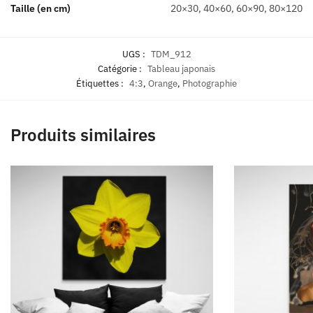
Taille (en cm)
20×30, 40×60, 60×90, 80×120
UGS :
TDM_912
Catégorie :
Tableau japonais
Étiquettes :
4:3
,
Orange
,
Photographie
Produits similaires