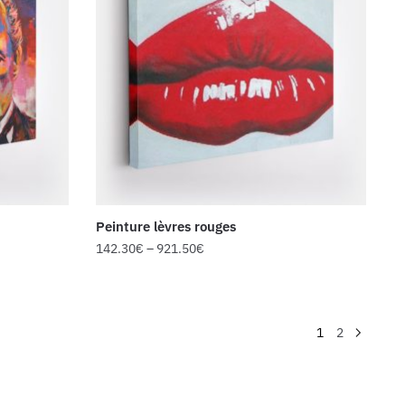
Peinture lèvres rouges
142.30
€
–
921.50
€
1
2