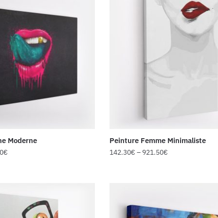
he Moderne
Peinture Femme Minimaliste
80
€
142.30
€
–
921.50
€