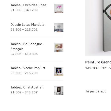
Tableau Orchidée Rose
–
21.50
€
343.20
€
Dessin Lotus Mandala
–
26.50
€
215.70
€
Tableau Bouledogue
Français
–
24.80
€
410.80
€
Peinture Greno
Tableau Vache Pop Art
142.30
€
–
921.
–
26.50
€
215.70
€
Tableau Chat Abstrait
–
21.50
€
343.20
€