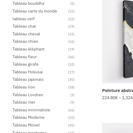
Tableau bouddha
(5)
Tableau carte du monde
(10)
tableau cerf
(22)
Tableau chat
(29)
Tableau cheval
(33)
Tableau chien
(16)
Tableau éléphant
(19)
Tableau fleur
(56)
Tableau girafe
(10)
Tableau Hokusai
(17)
Tableau japonais
(30)
Tableau lion
(38)
Peinture abstra
Tableau Londres
(3)
224.80
€
–
1,324
Tableau mer
(9)
Tableau minimaliste
(66)
Tableau Moderne
(10)
Tableau Monet
(45)
Tableau montagne
(18)