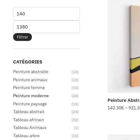
Filtrer
CATÉGORIES
Peinture abstraite
(13)
Peinture animaux
(13)
Peinture femme
(15)
Peinture moderne
(20)
Peinture Abst
Peinture paysage
(15)
142.30
€
–
921.
Tableau abstrait
(24)
Tableau africain
(32)
Tableau Animaux
(1)
Tableau arbre
(10)