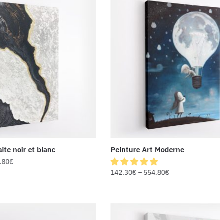
ite noir et blanc
Peinture Art Moderne
.80
€
142.30
€
–
554.80
€