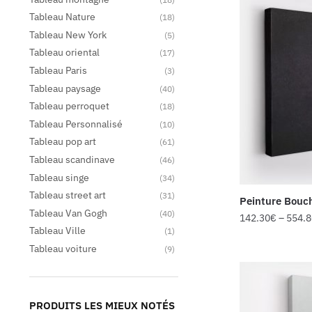
Tableau Nature
(18)
Tableau New York
(5)
Tableau oriental
(17)
Tableau Paris
(3)
Tableau paysage
(40)
Tableau perroquet
(18)
Tableau Personnalisé
(10)
Tableau pop art
(61)
Tableau scandinave
(46)
Tableau singe
(34)
Tableau street art
(31)
Peinture Bouc
Tableau Van Gogh
(40)
142.30
€
–
554.
Tableau Ville
(1)
Tableau voiture
(9)
PRODUITS LES MIEUX NOTÉS