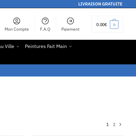
LIVRAISON GRATUITE
0.00
€
0
Mon Compte
F.A.Q
Paiement
u Ville
Peintures Fait Main
1
2