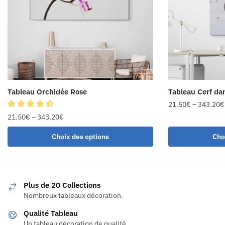
Tableau Orchidée Rose
Tableau Cerf dan
21.50
€
–
343.20
€
21.50
€
–
343.20
€
Choix des options
Cho
Plus de 20 Collections
Nombreux tableaux décoration.
Qualité Tableau
Un tableau décoration de qualité.