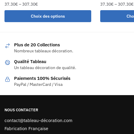
37.30
€
–
307.30
€
37.30
€
–
307.30
€
Choix des options
Cho
Plus de 20 Collections
Nombreux tableaux décoration.
Qualité Tableau
Un tableau décoration de qualité.
Paiements 100% Sécurisés
PayPal / MasterCard / Visa
NOUS CONTACTER
contact@tableau-décoration.com
Fabrication Française