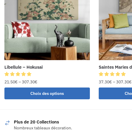
Libellule – Hokusai
Saintes Maries 
21.50
€
–
307.30
€
37.30
€
–
307.30
€
Choix des options
Cho
Plus de 20 Collections
Nombreux tableaux décoration.