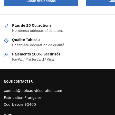
Choix des options
Cho
Plus de 20 Collections
Nombreux tableaux décoration.
Qualité Tableau
Un tableau décoration de qualité.
Paiements 100% Sécurisés
PayPal / MasterCard / Visa
NOUS CONTACTER
contact@tableau-décoration.com
Fabrication Française
Courbevoie 92400
AIDE