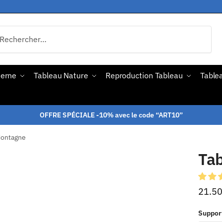
derne
Tableau Nature
Reproduction Tableau
Tablea
OFFRE SPÉCIALE -10% avec le code “ART10”
Montagne
Ta
21.5
Suppor