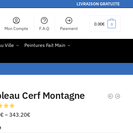
LIVRAISON GRATUITE
0.00
€
0
Mon Compte
F.A.Q
Paiement
u Ville
Peintures Fait Main
bleau Cerf Montagne
0
€
–
343.20
€
t