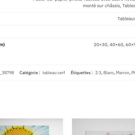
monté sur châssis, Tablea
Tableau
cm)
20×30, 40×60, 60×
_38798
Catégorie :
tableau cerf
Étiquettes :
2:3
,
Blanc
,
Marron
,
P