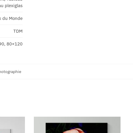
u plexiglas
x du Monde
TDM
90, 80×120
hotographie