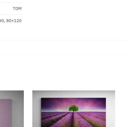
TDM
90, 80×120