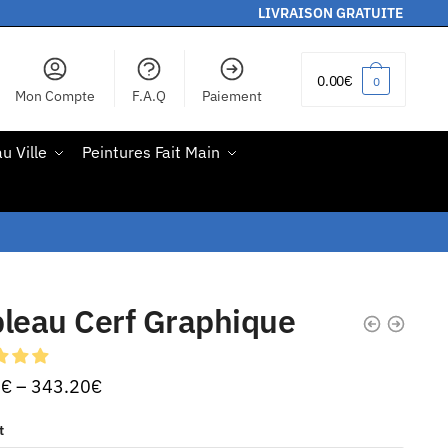
LIVRAISON GRATUITE
0.00
€
0
Mon Compte
F.A.Q
Paiement
u Ville
Peintures Fait Main
leau Cerf Graphique
0
€
–
343.20
€
t