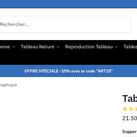
derne
Tableau Nature
Reproduction Tableau
Tablea
OFFRE SPÉCIALE -10% avec le code “ART10”
Graphique
Tab
21.5
Suppor