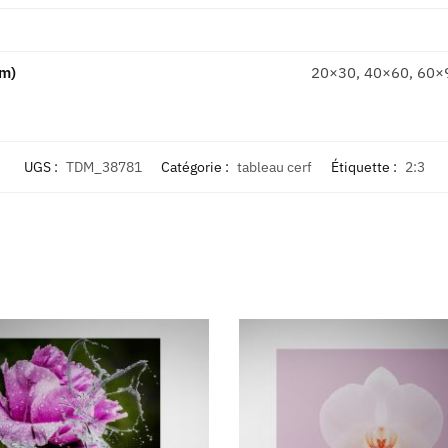
cm)
20×30, 40×60, 60×
UGS :
TDM_38781
Catégorie :
tableau cerf
Étiquette :
2:3