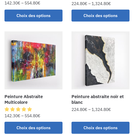
142.30
€
–
554.80
€
224.80
€
–
1,324.80
€
Choix des options
Choix des options
Peinture Abstraite
Peinture abstraite noir et
Multicolore
blanc
224.80
€
–
1,324.80
€
142.30
€
–
554.80
€
Choix des options
Choix des options