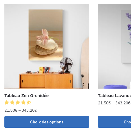
Tableau Zen Orchidée
Tableau Lavand
21.50
€
–
343.20
€
21.50
€
–
343.20
€
Choix des options
Cho