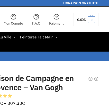
LIVRAISON GRATUITE
0.00
€
0
Mon Compte
F.A.Q
Paiement
u Ville
Peintures Fait Main
ison de Campagne en
ovence – Van Gogh
0
€
–
307.30
€