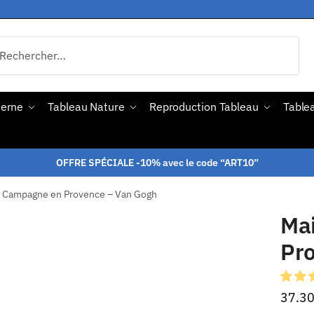
derne
Tableau Nature
Reproduction Tableau
Tablea
OFFRE SPÉCIALE -10% avec le code “ART10”
 Campagne en Provence – Van Gogh
Ma
Pr
37.3