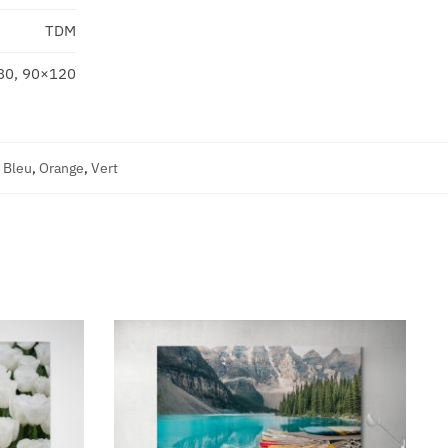
TDM
80, 90×120
,
Bleu
,
Orange
,
Vert