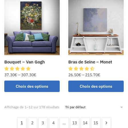
Bouquet – Van Gogh
Bras de Seine – Monet
37.30
€
–
307.30
€
26.50
€
–
215.70
€
Choix des options
Choix des options
Affichage de 1–12 sur 178 résultats
1
2
3
4
…
13
14
15