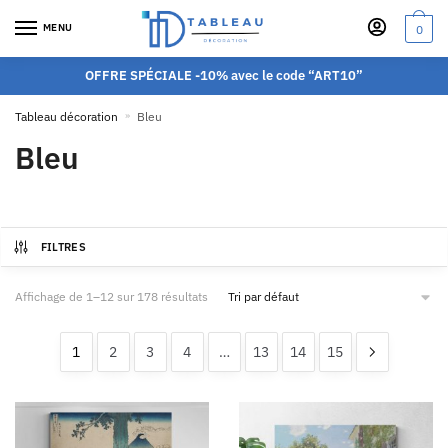
MENU
0
OFFRE SPÉCIALE -10% avec le code “ART10”
Tableau décoration
»
Bleu
Bleu
FILTRES
Affichage de 1–12 sur 178 résultats
1
2
3
4
…
13
14
15