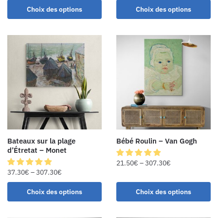
Choix des options
Choix des options
Bateaux sur la plage
Bébé Roulin – Van Gogh
d’Étretat – Monet
21.50
€
–
307.30
€
37.30
€
–
307.30
€
Choix des options
Choix des options