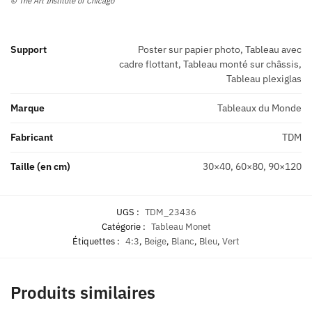
© The Art Institute of Chicago
Support
Poster sur papier photo, Tableau avec
cadre flottant, Tableau monté sur châssis,
Tableau plexiglas
Marque
Tableaux du Monde
Fabricant
TDM
Taille (en cm)
30×40, 60×80, 90×120
UGS :
TDM_23436
Catégorie :
Tableau Monet
Étiquettes :
4:3
,
Beige
,
Blanc
,
Bleu
,
Vert
Produits similaires