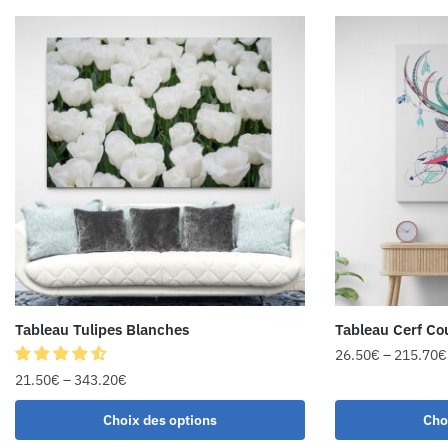
Tableau Tulipes Blanches
Tableau Cerf Co
26.50
€
–
215.70
€
21.50
€
–
343.20
€
Choix des options
Cho