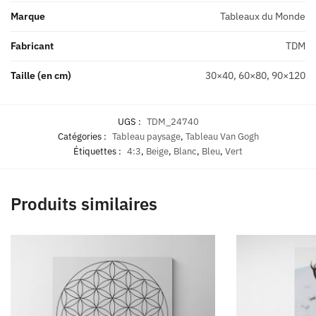
Marque
Tableaux du Monde
Fabricant
TDM
Taille (en cm)
30×40, 60×80, 90×120
UGS :
TDM_24740
Catégories :
Tableau paysage
,
Tableau Van Gogh
Étiquettes :
4:3
,
Beige
,
Blanc
,
Bleu
,
Vert
Produits similaires