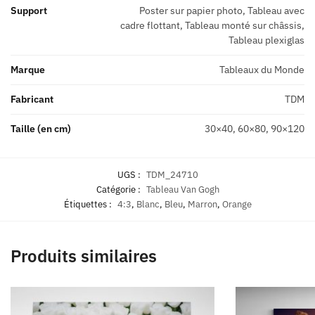
Support
Poster sur papier photo, Tableau avec
cadre flottant, Tableau monté sur châssis,
Tableau plexiglas
Marque
Tableaux du Monde
Fabricant
TDM
Taille (en cm)
30×40, 60×80, 90×120
UGS :
TDM_24710
Catégorie :
Tableau Van Gogh
Étiquettes :
4:3
,
Blanc
,
Bleu
,
Marron
,
Orange
Produits similaires