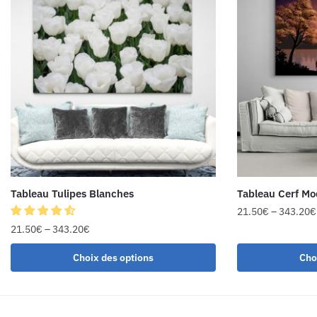
Tableau Tulipes Blanches
Tableau Cerf M
21.50
€
–
343.20
€
21.50
€
–
343.20
€
Choix des options
Cho