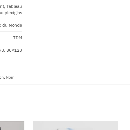
ant, Tableau
u plexiglas
x du Monde
TDM
90, 80×120
on
,
Noir