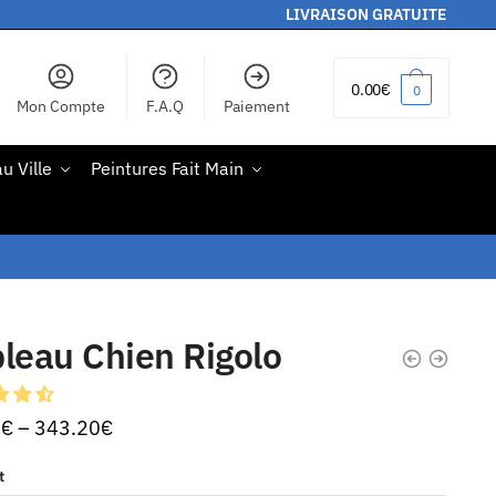
LIVRAISON GRATUITE
0.00
€
0
Mon Compte
F.A.Q
Paiement
u Ville
Peintures Fait Main
leau Chien Rigolo
0
€
–
343.20
€
t