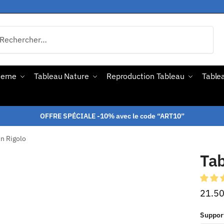
derne
Tableau Nature
Reproduction Tableau
Tablea
OFFRE SPÉCIALE -10% avec le code “ART10”
n Rigolo
Tab
21.5
Suppor