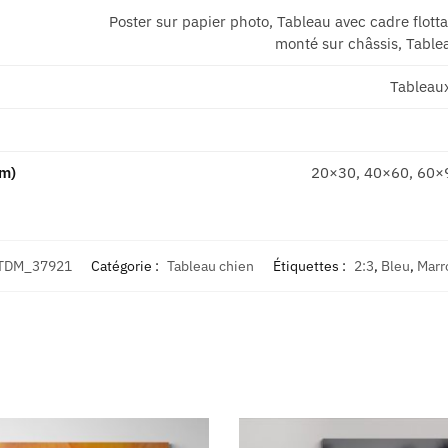
Poster sur papier photo, Tableau avec cadre flott
monté sur châssis, Tablea
Tableau
cm)
20×30, 40×60, 60×
TDM_37921
Catégorie :
Tableau chien
Étiquettes :
2:3
,
Bleu
,
Marr