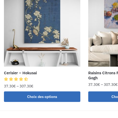
Cerisier – Hokusai
Raisins Citrons
Gogh
37.30
€
–
307.30
€
37.30
€
–
307.30
€
Choix des options
Cho