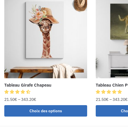
Tableau Girafe Chapeau
Tableau Chien P
21.50
€
–
343.20
€
21.50
€
–
343.20
€
Choix des options
Cho