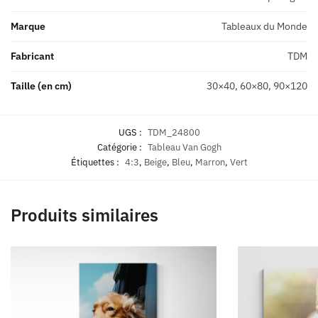
Marque
Tableaux du Monde
Fabricant
TDM
Taille (en cm)
30×40, 60×80, 90×120
UGS :
TDM_24800
Catégorie :
Tableau Van Gogh
Étiquettes :
4:3
,
Beige
,
Bleu
,
Marron
,
Vert
Produits similaires