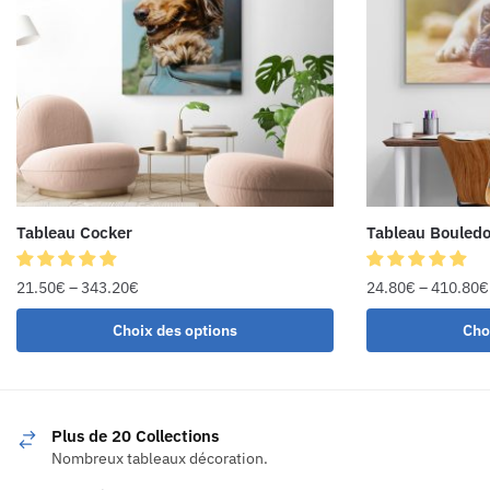
Tableau Cocker
Tableau Bouledo
21.50
€
–
343.20
€
24.80
€
–
410.80
€
Choix des options
Cho
Plus de 20 Collections
Nombreux tableaux décoration.