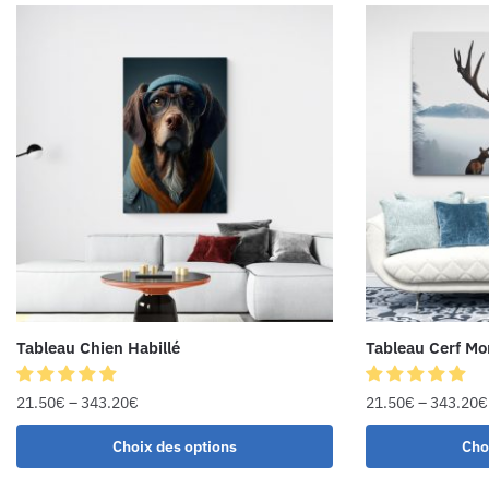
Tableau Chien Habillé
Tableau Cerf M
21.50
€
–
343.20
€
21.50
€
–
343.20
€
Choix des options
Cho