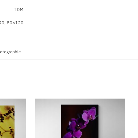
TDM
90, 80×120
otographie