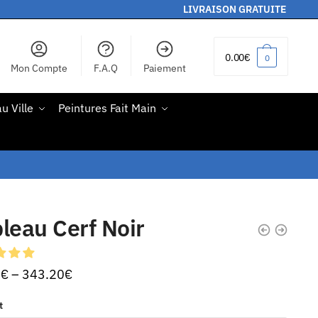
LIVRAISON GRATUITE
0.00
€
0
Mon Compte
F.A.Q
Paiement
u Ville
Peintures Fait Main
leau Cerf Noir
0
€
–
343.20
€
t