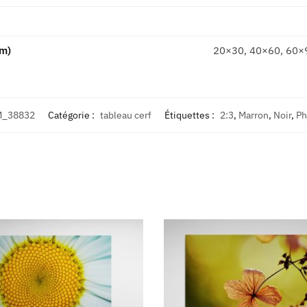
cm)
20×30, 40×60, 60×
_38832
Catégorie :
tableau cerf
Étiquettes :
2:3
,
Marron
,
Noir
,
Ph