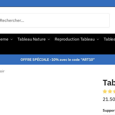
derne
Tableau Nature
Reproduction Tableau
Tablea
OFFRE SPÉCIALE -10% avec le code “ART10”
oir
Tab
21.5
Suppor