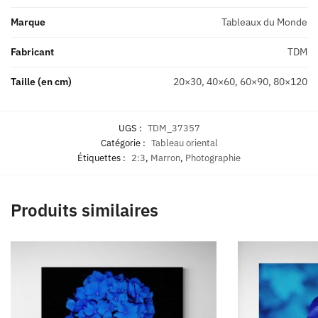
Marque
Tableaux du Monde
Fabricant
TDM
Taille (en cm)
20×30, 40×60, 60×90, 80×120
UGS :
TDM_37357
Catégorie :
Tableau oriental
Étiquettes :
2:3
,
Marron
,
Photographie
Produits similaires