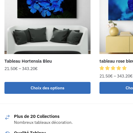
Tableau Hortensia Bleu
tableau rose ble
21.50
€
–
343.20
€
21.50
€
–
343.20
€
Choix des options
Cho
Plus de 20 Collections
Nombreux tableaux décoration.
Qualité Tableau