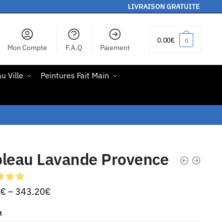
LIVRAISON GRATUITE
0.00
€
0
Mon Compte
F.A.Q
Paiement
u Ville
Peintures Fait Main
bleau Lavande Provence
0
€
–
343.20
€
t