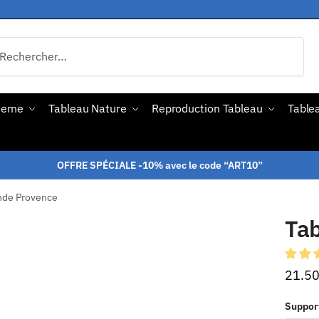
derne
Tableau Nature
Reproduction Tableau
Tablea
OFFRE SPÉCIALE -10% avec le code “ART10”
nde Provence
Ta
21.5
Suppor