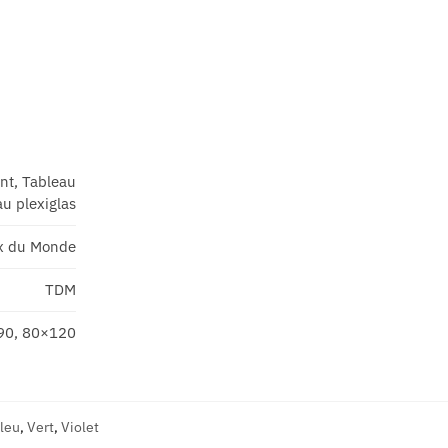
ant, Tableau
u plexiglas
x du Monde
TDM
90, 80×120
leu
,
Vert
,
Violet