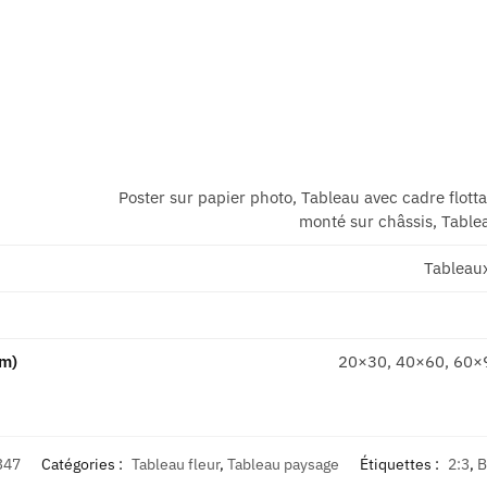
Poster sur papier photo, Tableau avec cadre flott
monté sur châssis, Tablea
Tableau
cm)
20×30, 40×60, 60×
347
Catégories :
Tableau fleur
,
Tableau paysage
Étiquettes :
2:3
,
B