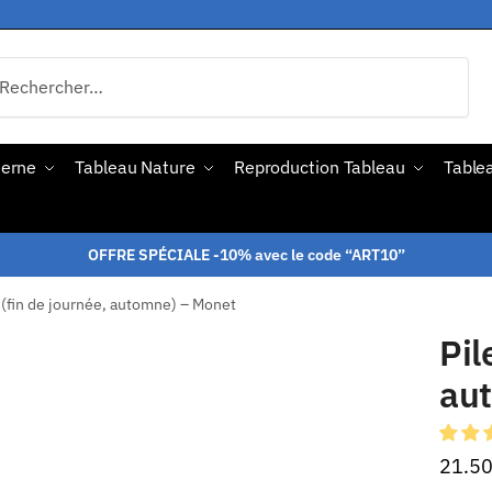
derne
Tableau Nature
Reproduction Tableau
Tablea
OFFRE SPÉCIALE -10% avec le code “ART10”
é (fin de journée, automne) – Monet
Pil
au
21.5