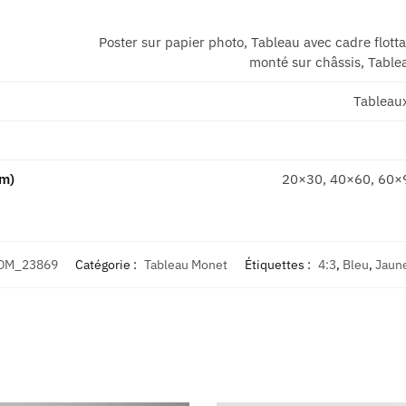
Poster sur papier photo, Tableau avec cadre flott
monté sur châssis, Tablea
Tableau
cm)
20×30, 40×60, 60×
DM_23869
Catégorie :
Tableau Monet
Étiquettes :
4:3
,
Bleu
,
Jaun