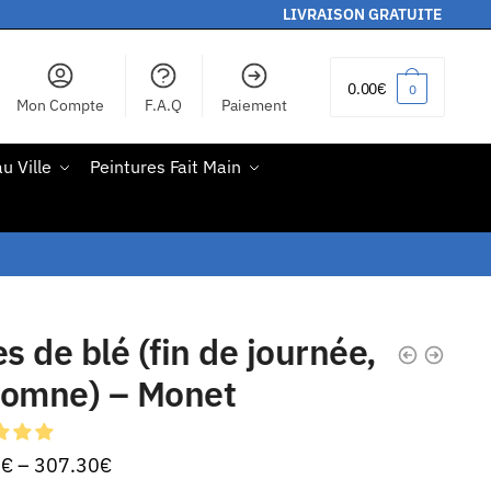
LIVRAISON GRATUITE
0.00
€
0
Mon Compte
F.A.Q
Paiement
u Ville
Peintures Fait Main
es de blé (fin de journée,
tomne) – Monet
0
€
–
307.30
€