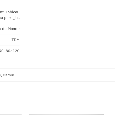
ant, Tableau
u plexiglas
x du Monde
TDM
90, 80×120
e
,
Marron