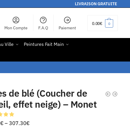
LIVRAISON GRATUITE
0.00
€
0
Mon Compte
F.A.Q
Paiement
u Ville
Peintures Fait Main
es de blé (Coucher de
eil, effet neige) – Monet
0
€
–
307.30
€