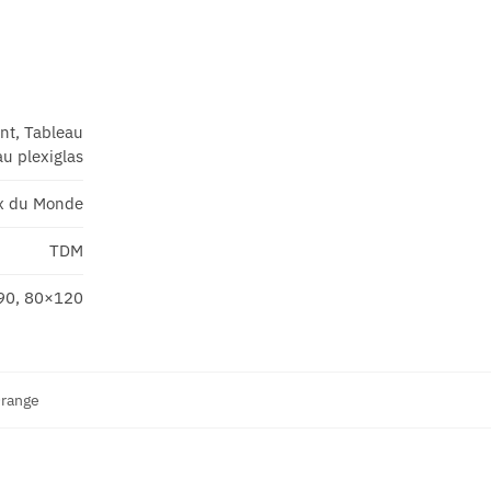
ant, Tableau
u plexiglas
x du Monde
TDM
90, 80×120
range