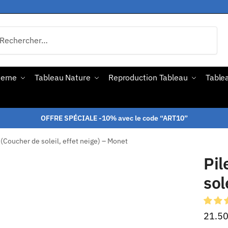
derne
Tableau Nature
Reproduction Tableau
Tablea
OFFRE SPÉCIALE -10% avec le code “ART10”
 (Coucher de soleil, effet neige) – Monet
Pil
sol
21.5