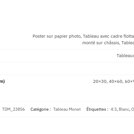
Poster sur papier photo, Tableau avec cadre flott
monté sur châssis, Tablea
Tableau
cm)
20×30, 40×60, 60×
:
TDM_23856
Catégorie :
Tableau Monet
Étiquettes :
4:3
,
Blanc
,
O