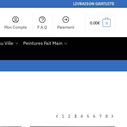
LIVRAISON GRATUITE
0.00
€
0
Mon Compte
F.A.Q
Paiement
u Ville
Peintures Fait Main
1
2
3
4
5
6
7
8