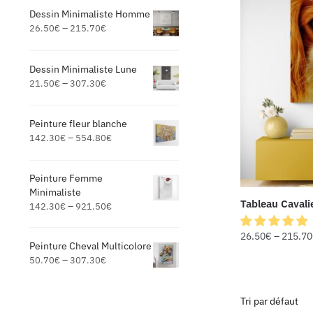
Dessin Minimaliste Homme
–
26.50
€
215.70
€
Dessin Minimaliste Lune
–
21.50
€
307.30
€
Peinture fleur blanche
–
142.30
€
554.80
€
Peinture Femme
Minimaliste
Tableau Cavali
–
142.30
€
921.50
€
26.50
€
–
215.70
Peinture Cheval Multicolore
–
50.70
€
307.30
€