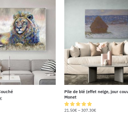
 Couché
Pile de blé (effet neige, jour cou
Monet
€
21.50
€
–
307.30
€