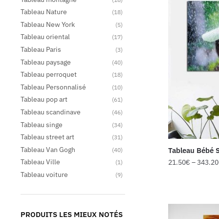
Tableau Nature
(18)
Tableau New York
(5)
Tableau oriental
(17)
Tableau Paris
(3)
Tableau paysage
(40)
Tableau perroquet
(18)
Tableau Personnalisé
(10)
Tableau pop art
(61)
Tableau scandinave
(46)
Tableau singe
(34)
Tableau street art
(31)
Tableau Van Gogh
Tableau Bébé 
(40)
Tableau Ville
21.50
€
–
343.20
(1)
Tableau voiture
(9)
PRODUITS LES MIEUX NOTÉS