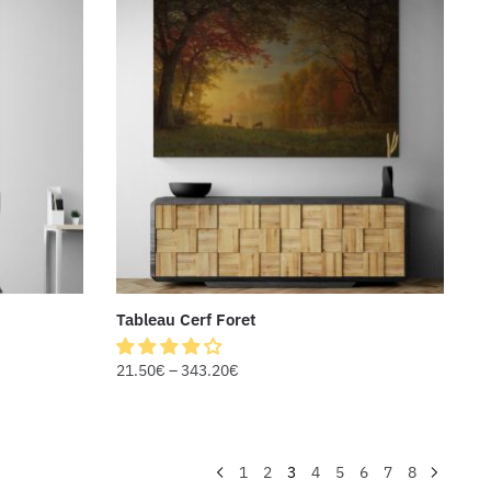
Tableau Cerf Foret
21.50
€
–
343.20
€
1
2
3
4
5
6
7
8