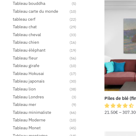
Tableau bouddha
(5)
Tableau carte du monde
(10)
tableau cerf
(22)
Tableau chat
(29)
Tableau cheval
(33)
Tableau chien
(16)
Tableau éléphant
(19)
Tableau fleur
(56)
Tableau girafe
(10)
Tableau Hokusai
(17)
Tableau japonais
(30)
Tableau lion
(38)
Tableau Londres
(3)
Piles de blé (fi
Tableau mer
(9)
Tableau minimaliste
21.50
€
–
307.30
(66)
Tableau Moderne
(10)
Tableau Monet
(45)
Tableau montagne
(18)