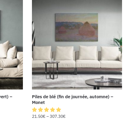
vert) –
Piles de blé (fin de journée, automne) –
Monet
21.50
€
–
307.30
€