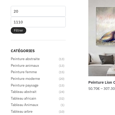
Filtrer
CATÉGORIES
Peinture abstraite
(13)
Peinture animaux
(13)
Peinture femme
(15)
Peinture moderne
(20)
Peinture Lion
Peinture paysage
(15)
50.70
€
–
307.30
Tableau abstrait
(24)
Tableau africain
(32)
Tableau Animaux
(1)
Tableau arbre
(10)