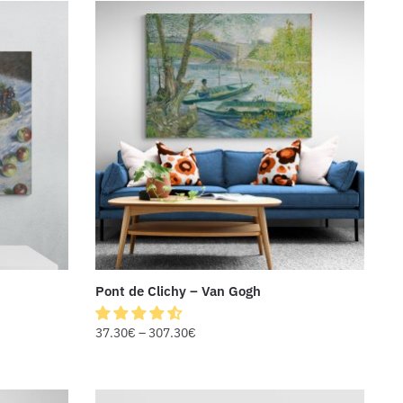
Pont de Clichy – Van Gogh
37.30
€
–
307.30
€