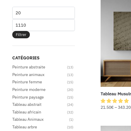
Filtrer
CATÉGORIES
Peinture abstraite
(13)
Peinture animaux
(13)
Peinture femme
(15)
Peinture moderne
(20)
Tableau Musu
Peinture paysage
(15)
Tableau abstrait
(24)
21.50
€
–
343.20
Tableau africain
(32)
Tableau Animaux
(1)
Tableau arbre
(10)