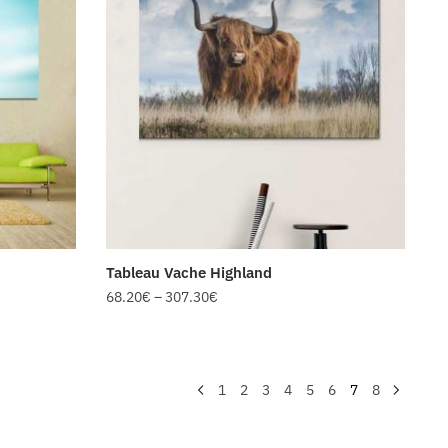
Tableau Vache Highland
68.20
€
–
307.30
€
1
2
3
4
5
6
7
8