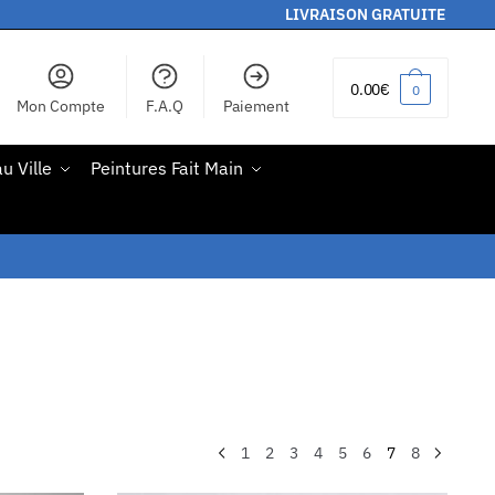
LIVRAISON GRATUITE
0.00
€
0
Mon Compte
F.A.Q
Paiement
u Ville
Peintures Fait Main
1
2
3
4
5
6
7
8