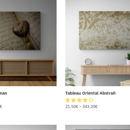
lman
Tableau Oriental Abstrait
€
21.50
€
–
343.20
€