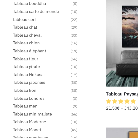
Tableau bouddha
(5)
Tableau carte du monde
(10)
tableau cerf
(22)
Tableau chat
(29)
Tableau cheval
(33)
Tableau chien
(16)
Tableau éléphant
(19)
Tableau fleur
(56)
Tableau girafe
(10)
Tableau Hokusai
(17)
Tableau japonais
(30)
Tableau lion
(38)
Tableau Paysa
Tableau Londres
(3)
Tableau mer
(9)
21.50
€
–
343.20
Tableau minimaliste
(66)
Tableau Moderne
(10)
Tableau Monet
(45)
Tableau montagne
(18)