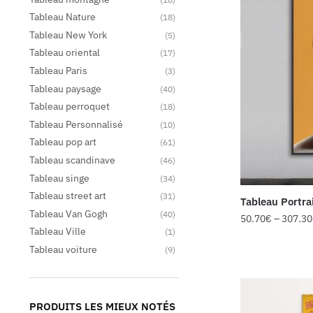
Tableau Nature
(18)
Tableau New York
(5)
Tableau oriental
(17)
Tableau Paris
(3)
Tableau paysage
(40)
Tableau perroquet
(18)
Tableau Personnalisé
(10)
Tableau pop art
(61)
Tableau scandinave
(46)
Tableau singe
(34)
Tableau street art
(31)
Tableau Portra
Tableau Van Gogh
(40)
50.70
€
–
307.30
Tableau Ville
(1)
Tableau voiture
(9)
PRODUITS LES MIEUX NOTÉS