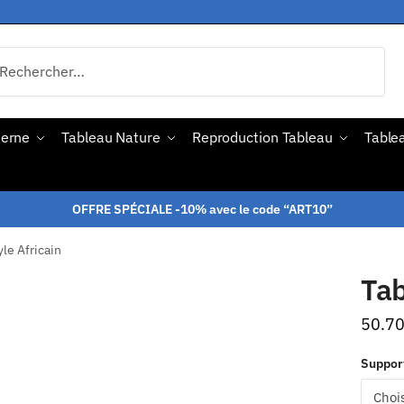
derne
Tableau Nature
Reproduction Tableau
Tablea
OFFRE SPÉCIALE -10% avec le code “ART10”
le Africain
Tab
50.7
Suppor