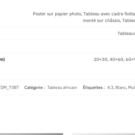
Poster sur papier photo, Tableau avec cadre flott
monté sur châssis, Tablea
Tableau
cm)
20×30, 40×60, 60×
TDM_7387
Catégorie :
Tableau africain
Étiquettes :
4:3
,
Blanc
,
Mul