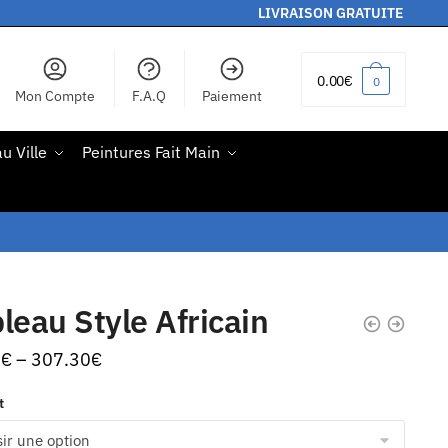
LIVRAISON GRATUITE
0.00
€
0
Mon Compte
F.A.Q
Paiement
u Ville
Peintures Fait Main
leau Style Africain
0
€
–
307.30
€
t