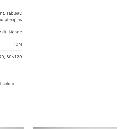
ant, Tableau
u plexiglas
x du Monde
TDM
90, 80×120
ticolore