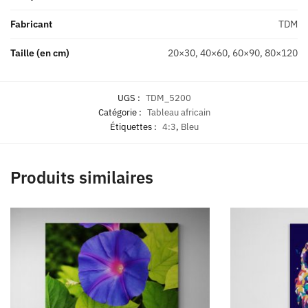
Fabricant
TDM
Taille (en cm)
20×30, 40×60, 60×90, 80×120
UGS :
TDM_5200
Catégorie :
Tableau africain
Étiquettes :
4:3
,
Bleu
Produits similaires