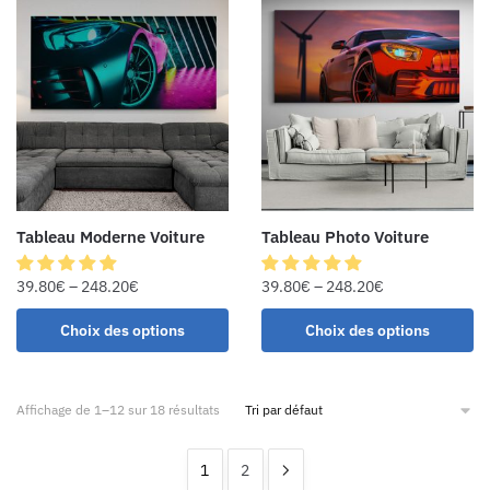
Tableau Moderne Voiture
Tableau Photo Voiture
39.80
€
–
248.20
€
39.80
€
–
248.20
€
Choix des options
Choix des options
Affichage de 1–12 sur 18 résultats
1
2