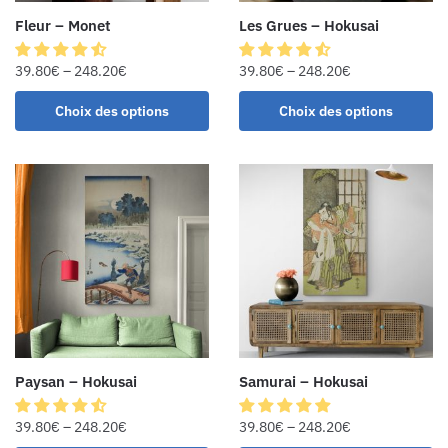
Fleur – Monet
Les Grues – Hokusai
39.80
€
–
248.20
€
39.80
€
–
248.20
€
Choix des options
Choix des options
Paysan – Hokusai
Samurai – Hokusai
39.80
€
–
248.20
€
39.80
€
–
248.20
€