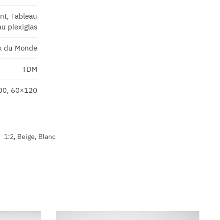
ant, Tableau
u plexiglas
x du Monde
TDM
00, 60×120
:
1:2
,
Beige
,
Blanc