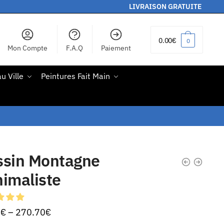
LIVRAISON GRATUITE
0.00
€
0
Mon Compte
F.A.Q
Paiement
u Ville
Peintures Fait Main
ssin Montagne
imaliste
0
€
–
270.70
€