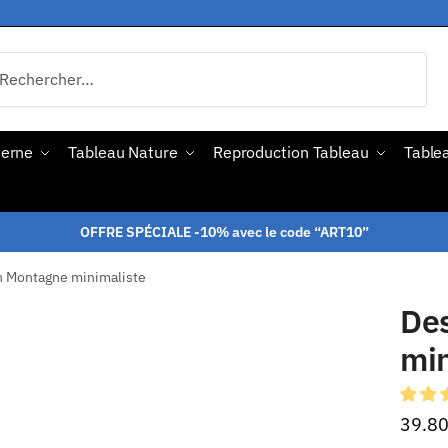
derne
Tableau Nature
Reproduction Tableau
Tablea
OFFRE SPÉCIALE -10% avec le code “ART10”
n Montagne minimaliste
De
min
39.8