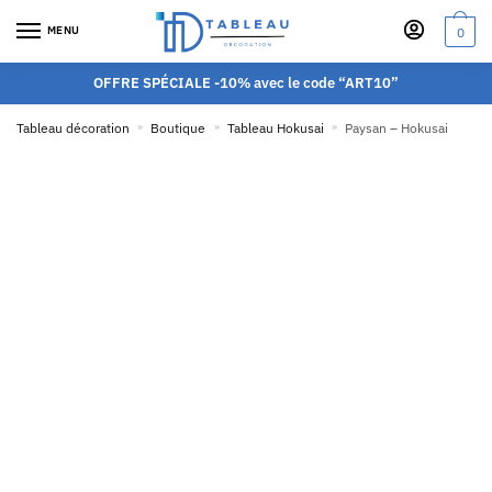
MENU
0
OFFRE SPÉCIALE -10% avec le code “ART10”
Tableau décoration
»
Boutique
»
Tableau Hokusai
»
Paysan – Hokusai