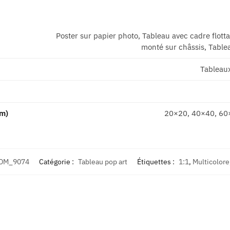
Poster sur papier photo, Tableau avec cadre flott
monté sur châssis, Tablea
Tableau
cm)
20×20, 40×40, 60
DM_9074
Catégorie :
Tableau pop art
Étiquettes :
1:1
,
Multicolore