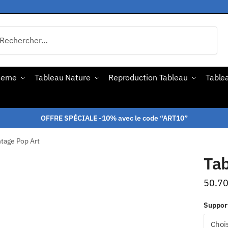
derne
Tableau Nature
Reproduction Tableau
Tablea
OFFRE SPÉCIALE -10% avec le code “ART10”
ntage Pop Art
Tab
50.7
Suppor