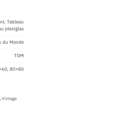
ant, Tableau
u plexiglas
x du Monde
TDM
×60, 80×80
,
Vintage