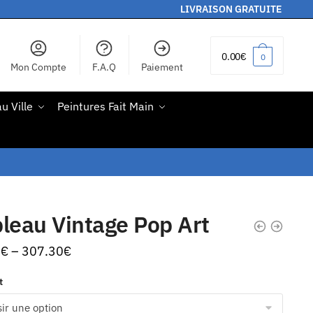
LIVRAISON GRATUITE
0.00
€
0
Mon Compte
F.A.Q
Paiement
u Ville
Peintures Fait Main
leau Vintage Pop Art
0
€
–
307.30
€
t