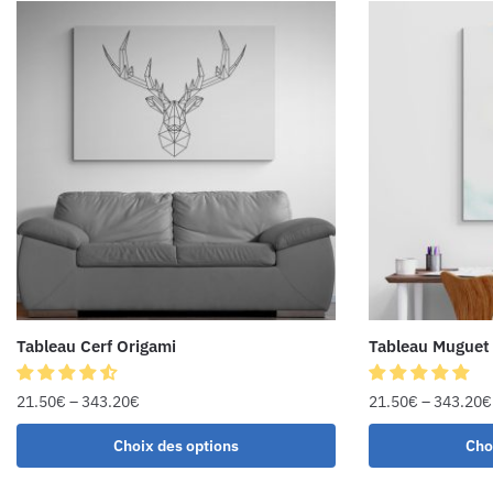
Tableau Cerf Origami
Tableau Muguet
21.50
€
–
343.20
€
21.50
€
–
343.20
€
Choix des options
Cho