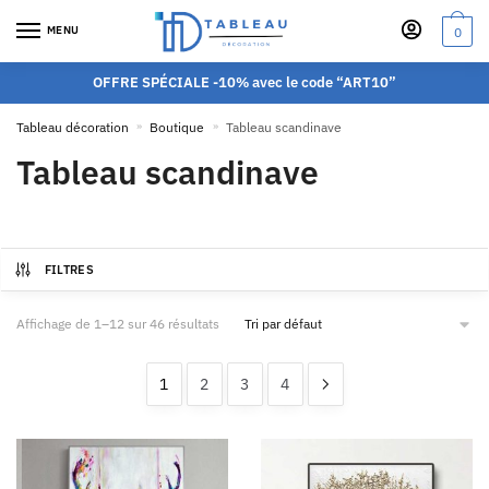
MENU
0
OFFRE SPÉCIALE -10% avec le code “ART10”
Tableau décoration
»
Boutique
»
Tableau scandinave
Tableau scandinave
FILTRES
Affichage de 1–12 sur 46 résultats
1
2
3
4