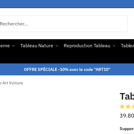
derne
Tableau Nature
Reproduction Tableau
Tablea
OFFRE SPÉCIALE -10% avec le code “ART10”
 Art Voiture
Tab
39.8
Suppor