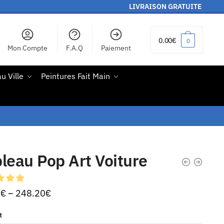
LIVRAISON GRATUITE
0.00
€
0
Mon Compte
F.A.Q
Paiement
u Ville
Peintures Fait Main
leau Pop Art Voiture
0
€
–
248.20
€
t