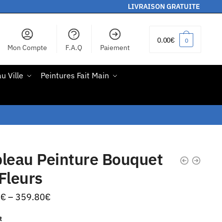
LIVRAISON GRATUITE
0.00
€
0
Mon Compte
F.A.Q
Paiement
u Ville
Peintures Fait Main
leau Peinture Bouquet
Fleurs
0
€
–
359.80
€
t