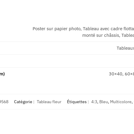
Poster sur papier photo, Tableau avec cadre flott
monté sur châssis, Tablea
Tableau
cm)
30×40, 60×
9568
Catégorie :
Tableau fleur
Étiquettes :
4:3
,
Bleu
,
Multicolore
,