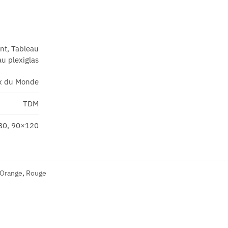
ant, Tableau
u plexiglas
x du Monde
TDM
80, 90×120
Orange
,
Rouge