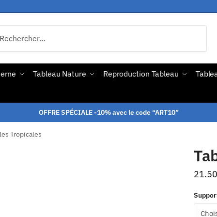
derne
Tableau Nature
Reproduction Tableau
Tablea
OFFRE SPÉCIALE -10% avec le code “ART10”
les Tropicales
Tab
21.5
Suppor