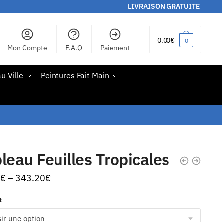
LIVRAISON GRATUITE
0.00
€
0
Mon Compte
F.A.Q
Paiement
u Ville
Peintures Fait Main
leau Feuilles Tropicales
0
€
–
343.20
€
t