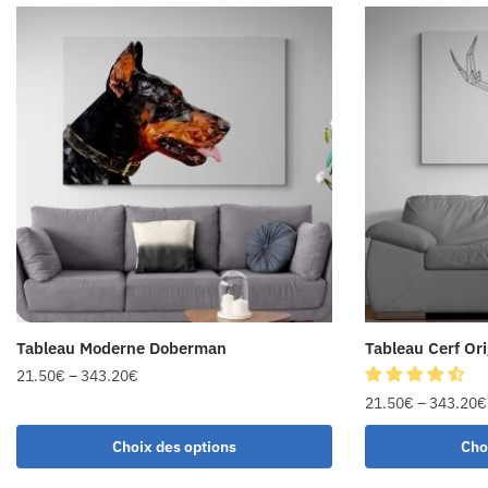
Tableau Moderne Doberman
Tableau Cerf Or
21.50
€
–
343.20
€
21.50
€
–
343.20
€
Choix des options
Cho