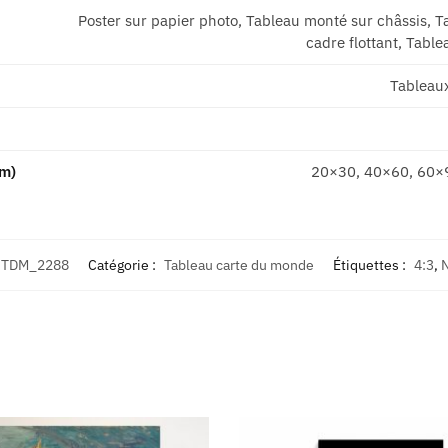
Poster sur papier photo, Tableau monté sur châssis, T
cadre flottant, Table
Tableau
cm)
20×30, 40×60, 60×
TDM_2288
Catégorie :
Tableau carte du monde
Étiquettes :
4:3
,
N