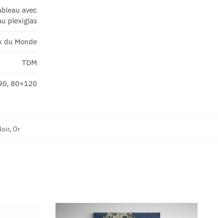
ableau avec
au plexiglas
x du Monde
TDM
90, 80×120
oir
,
Or