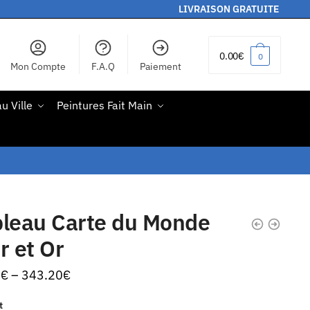
LIVRAISON GRATUITE
0.00
€
0
Mon Compte
F.A.Q
Paiement
u Ville
Peintures Fait Main
bleau Carte du Monde
r et Or
0
€
–
343.20
€
t