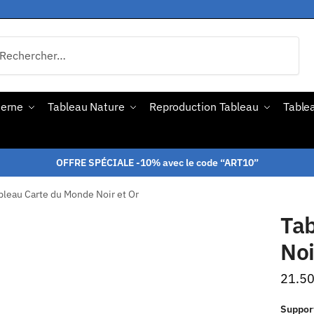
derne
Tableau Nature
Reproduction Tableau
Tablea
OFFRE SPÉCIALE -10% avec le code “ART10”
bleau Carte du Monde Noir et Or
Ta
Noi
21.5
Suppor