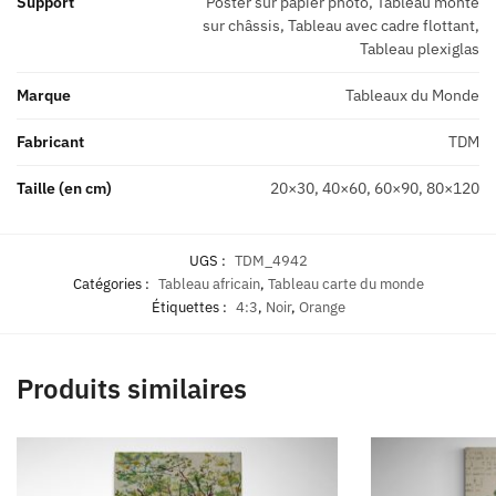
Support
Poster sur papier photo, Tableau monté
sur châssis, Tableau avec cadre flottant,
Tableau plexiglas
Marque
Tableaux du Monde
Fabricant
TDM
Taille (en cm)
20×30, 40×60, 60×90, 80×120
UGS :
TDM_4942
Catégories :
Tableau africain
,
Tableau carte du monde
Étiquettes :
4:3
,
Noir
,
Orange
Produits similaires