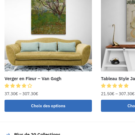
Verger en Fleur – Van Gogh
Tableau Style J
37.30
€
–
307.30
€
21.50
€
–
307.30
€
Choix des options
Cho
Plus de 20 Collections