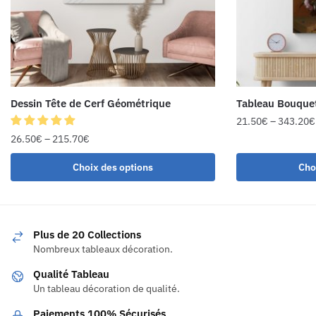
Dessin Tête de Cerf Géométrique
Tableau Bouquet
21.50
€
–
343.20
€
26.50
€
–
215.70
€
Choix des options
Cho
Plus de 20 Collections
Nombreux tableaux décoration.
Qualité Tableau
Un tableau décoration de qualité.
Paiements 100% Sécurisés