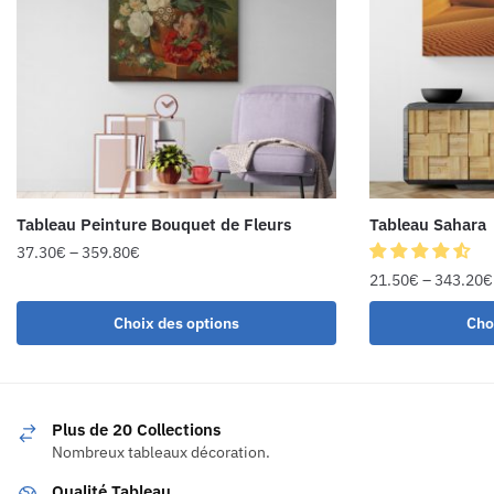
Tableau Peinture Bouquet de Fleurs
Tableau Sahara
37.30
€
–
359.80
€
21.50
€
–
343.20
€
Choix des options
Cho
Plus de 20 Collections
Nombreux tableaux décoration.
Qualité Tableau