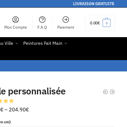
LIVRAISON GRATUITE
0.00
€
0
Mon Compte
F.A.Q
Paiement
u Ville
Peintures Fait Main
le personnalisée
0
€
–
204.90
€
(en cm)