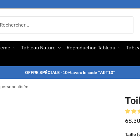
derne
Tableau Nature
Reproduction Tableau
Tablea
OFFRE SPÉCIALE -10% avec le code “ART10”
 personnalisée
Toi
68.3
Taille 