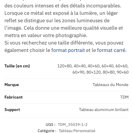
des couleurs intenses et des détails incomparables.
Lorsque ce métal est exposé à la lumière, un léger
reflet se distingue sur les zones lumineuses de
l’image. Cela donne une meilleure qualité visuelle et
mettra en valeur votre photographie.
Si vous recherchez une taille différente, vous pouvez
également choisir le
format portrait
et le
format carré.
Taille (en cm)
120×80, 40×40, 40×60, 60×40, 60×60,
60×90, 80×120, 80×80, 90×60
Marque
Tableaux du Monde
Fabricant
TDM
Support
Tableau aluminium brillant
UGS :
TDM_35039-1-2
Catégorie :
Tableau Personnalisé