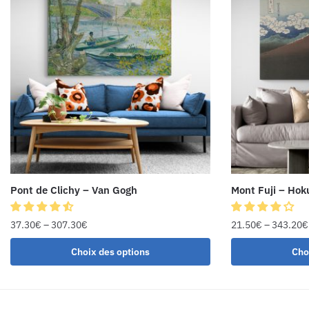
Pont de Clichy – Van Gogh
Mont Fuji – Hok
37.30
€
–
307.30
€
21.50
€
–
343.20
€
Choix des options
Cho